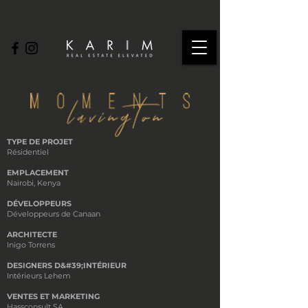
TYPE DE PROJET
Résidentiel
EMPLACEMENT
Nairobi, Kenya
DÉVELOPPEURS
Développeurs de Canaan
ARCHITECTE
Inigo Torrens
DESIGNERS D&#39;INTÉRIEUR
Intérieurs Lehem
VENTES ET MARKETING
Hassconsult SA