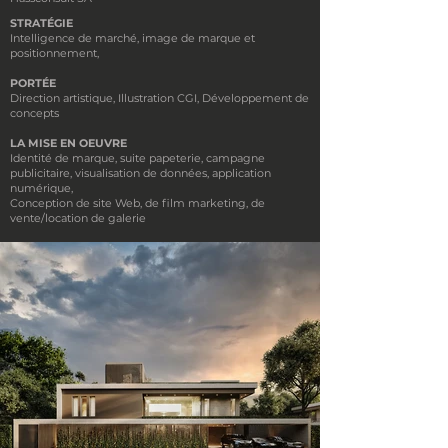
STRATÉGIE
Intelligence de marché, image de marque et
positionnement,
PORTÉE
Direction artistique, Illustration CGI, Développement de
concepts
LA MISE EN OEUVRE
Identité de marque, suite papeterie, campagne
publicitaire, visualisation de données, application
numérique,
Conception de site Web, de film marketing, de
vente/location de galerie