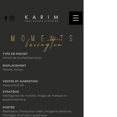
TYPE DE PROJET
Vitrine de la villa/Interviews
EMPLACEMENT
Nairobi, Kenya
VENTES ET MARKETING
Hassconsult SA
STRATÉGIE
Intelligence de marché, image de marque et
positionnement,
PORTÉE
Réalisation, Production vidéo, Imagerie aérienne,
Montage, Animation graphique